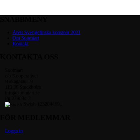
SNABBMENY
Årets Sverigefinska konstnär 2021
Om Suomiart
Kontakt
KONTAKTA OSS
Suomiart
c/o Kooperativet
Birkagatan 19
113 36 Stockholm
info@suomiart.se
Pg 279034-3
Swish
1232044691
FÖR MEDLEMMAR
Logga in