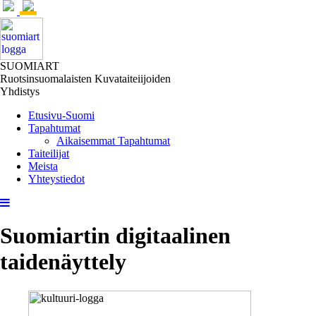
SUOMIART
Ruotsinsuomalaisten Kuvataiteiijoiden
Yhdistys
Etusivu-Suomi
Tapahtumat
Aikaisemmat Tapahtumat
Taiteilijat
Meista
Yhteystiedot
Suomiartin digitaalinen
taidenäyttely