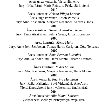
Årets unga konstnär: Virva Hinnemo
Jury: Ilkka Pärni, Maris Reinson, Pekka Särkiniemi
2010
Årets konstnär:
Helena Piippo Larsson
Årets unga konstnär: Anton Wiraeus
Jury: Aino Kostiainen, Marjatta Nenander, Andreas Höök
2009
Årets konstnär:
Thelma Aulio-Paananen
Jury: Tanja Airaksinen, Selma Green, Urban Lorentzon.
2008
Årets konstnär:
Mette Muhli
Jury: Anne Joki-Jacobsson, Tomas Harila Carlgren, Göte Tersaeus
2007
Årets konstnär:
Anne Persson Lucenius
Jury: Annika Söderlund, Harri Monni, Ricardo Donoso
2006
Årets konstnär:
Niklas Mulari
Jury: Mari Rantanen, Marjatta Nenander, Harri Monni
2005
Årets konstnär:
Kaarina Manninen
Jury: Raija Wallenius, Suvi Virkamäki, Åke Arph.
Yleisöäänestyksellä juryn valitsemista finalisteistä.
2004
Årets konstnär:
Aila Manni-Snickars
yleisöäänestuksellä yhteisnäyttelyn avajaisissa.