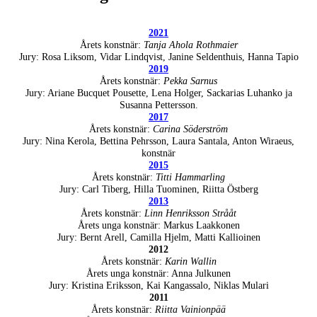
2021
Årets konstnär:
Tanja Ahola Rothmaier
Jury: Rosa Liksom, Vidar Lindqvist, Janine Seldenthuis, Hanna Tapio
2019
Årets konstnär:
Pekka Sarnus
Jury: Ariane Bucquet Pousette, Lena Holger, Sackarias Luhanko ja
Susanna Pettersson.
2017
Årets konstnär:
Carina Söderström
Jury: Nina Kerola, Bettina Pehrsson, Laura Santala, Anton Wiraeus,
konstnär
2015
Årets konstnär:
Titti Hammarling
Jury: Carl Tiberg, Hilla Tuominen, Riitta Östberg
2013
Årets konstnär:
Linn Henriksson Strååt
Årets unga konstnär: Markus Laakkonen
Jury: Bernt Arell, Camilla Hjelm, Matti Kallioinen
2012
Årets konstnär:
Karin Wallin
Årets unga konstnär: Anna Julkunen
Jury: Kristina Eriksson, Kai Kangassalo, Niklas Mulari
2011
Årets konstnär:
Riitta Vainionpää