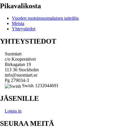
Pikavalikosta
Vuoden ruotsinsuomalaisen taiteilija
Meista
Yhteystiedot
YHTEYSTIEDOT
Suomiart
c/o Kooperativet
Birkagatan 19
113 36 Stockholm
info@suomiart.se
Pg 279034-3
Swish
1232044691
JÄSENILLE
Logga in
SEURAA MEITÄ